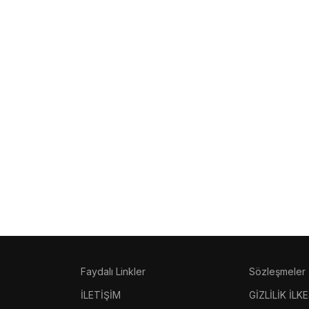
atsApp üzerinden biziml
layca iletişime geçin
arınızı yanıtlamak ve size en iyi şekilde yardımcı olmak için
ayız!
Faydalı Linkler
Sözleşmeler
İLETİŞİM
GİZLİLİK İLKE