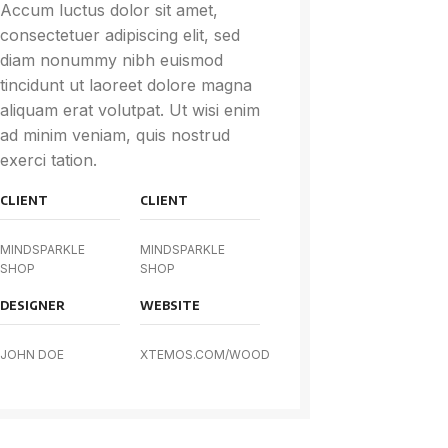
Accum luctus dolor sit amet,
consectetuer adipiscing elit, sed
diam nonummy nibh euismod
tincidunt ut laoreet dolore magna
aliquam erat volutpat. Ut wisi enim
ad minim veniam, quis nostrud
exerci tation.
CLIENT
CLIENT
MINDSPARKLE
MINDSPARKLE
SHOP
SHOP
DESIGNER
WEBSITE
JOHN DOE
XTEMOS.COM/WOOD