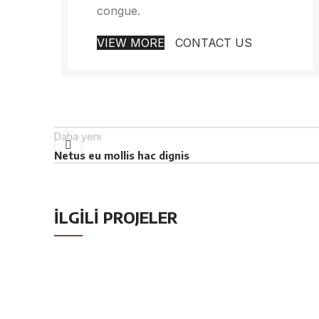
congue.
VIEW MORE
CONTACT US
Daha yeni
Netus eu mollis hac dignis
İLGILI PROJELER
RHONCUS QUISQUE SOLLICITUDIN
DECOR