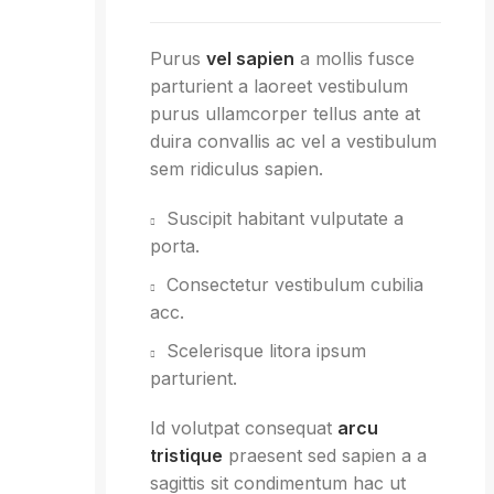
Purus
vel sapien
a mollis fusce
parturient a laoreet vestibulum
purus ullamcorper tellus ante at
duira convallis ac vel a vestibulum
sem ridiculus sapien.
Suscipit habitant vulputate a
porta.
Consectetur vestibulum cubilia
acc.
Scelerisque litora ipsum
parturient.
Id volutpat consequat
arcu
tristique
praesent sed sapien a a
sagittis sit condimentum hac ut