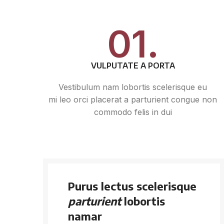
01.
VULPUTATE A PORTA
Vestibulum nam lobortis scelerisque eu
mi leo orci placerat a parturient congue non
commodo felis in dui
Purus lectus scelerisque
parturient
lobortis
namar