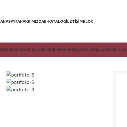
ANASAYFA
HAKKIMIZDA
E-KATALOG
İLETIŞIM
BLOG
OOD BLACKOUT JALUZILER
ALÜMINYUM JALUZILER
JALUZI PARÇALA