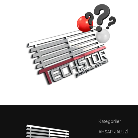
Wh
ko
Sorul
burad
Kategoriler
AHŞAP JALUZİ