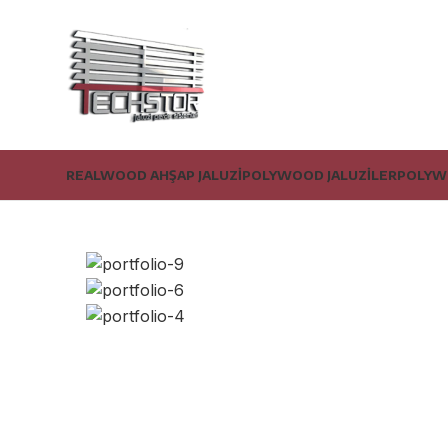
REALWOOD AHŞAP JALUZI
POLYWOOD JALUZILER
POLYW